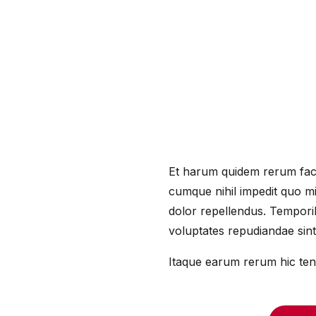
Et harum quidem rerum facil
cumque nihil impedit quo m
dolor repellendus. Temporib
voluptates repudiandae sin
Itaque earum rerum hic tene