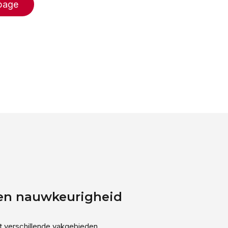
page
 en nauwkeurigheid
ht verschillende vakgebieden.