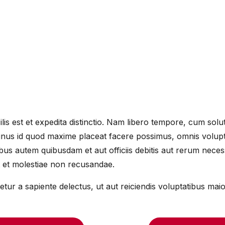
is est et expedita distinctio. Nam libero tempore, cum solut
inus id quod maxime placeat facere possimus, omnis volup
us autem quibusdam et aut officiis debitis aut rerum necess
t et molestiae non recusandae.
tur a sapiente delectus, ut aut reiciendis voluptatibus mai