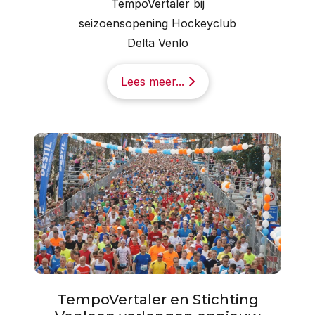
TempoVertaler bij
seizoensopening Hockeyclub
Delta Venlo
Lees meer...
TempoVertaler en Stichting