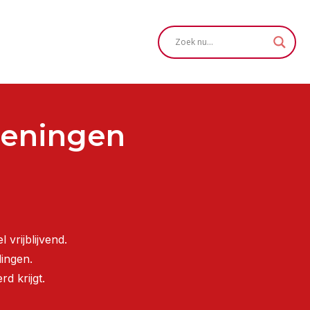
geningen
el vrijblijvend.
ingen.
d krijgt.