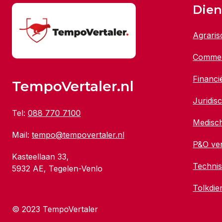
Dien
Agraris
Commerc
Financi
TempoVertaler.nl
Juridis
Tel:
088 770 7100
Medisch
Mail:
tempo@tempovertaler.nl
P&O ver
Kasteellaan 33,
Technis
5932 AE, Tegelen-Venlo
Tolkdie
© 2023 TempoVertaler